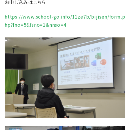
お申し込みはこちら
https://www.school-go.info/11ze7b/bijisen/form.p
hp?fno=5&fsno=1&nnso=4