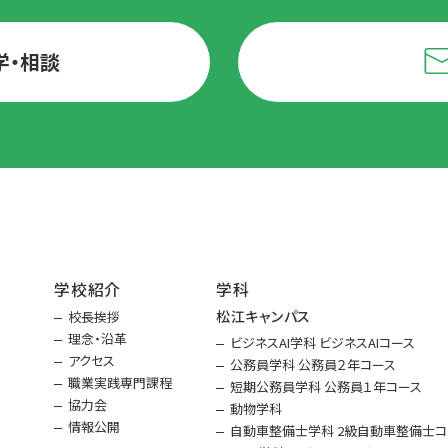
学・相談
学校紹介
学科
松江キャンパス
校長挨拶
理念・沿革
ビジネスAI学科 ビジネスAIコース
アクセス
公務員学科 公務員２年コース
職業実践専門課程
短期公務員学科 公務員１年コース
協力会
動物学科
情報公開
自動車整備士学科 2級自動車整備士コ