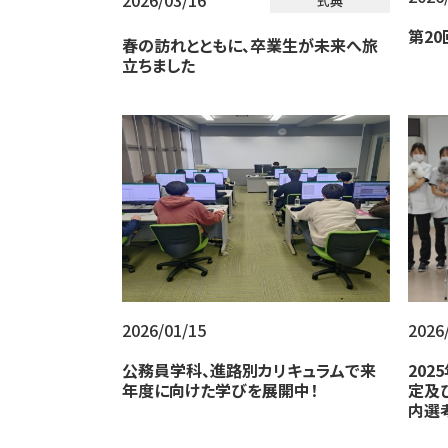
2026/03/16
式典
第2
春の訪れとともに、卒業生が未来へ旅
立ちました
2026/01/15
2026
公務員学科、進路別カリキュラムで来
202
年度に向けた学びを展開中！
定及
内選