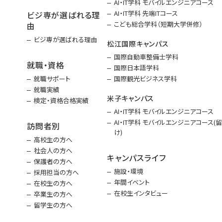
AI・IT学科 モバイルエンジニアコース
AI・IT学科 先端ITコース
ビジ専が選ばれる理
こども総合学科（短期大学併修）
由
ビジ専が選ばれる理由
松江国際キャンパス
国際自動車整備士学科
就職・資格
国際日本語学科
就職サポート
国際観光ビジネス学科
就職実績
米子キャンパス
検定・資格合格実績
AI・IT学科 モバイルエンジニアコース
AI・IT学科 モバイルエンジニアコース(
訪問者別
け)
高校生の方へ
社会人の方へ
キャンパスライフ
保護者の方へ
施設・環境
採用担当の方へ
年間イベント
在校生の方へ
在校生インタビュー
卒業生の方へ
留学生の方へ