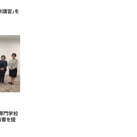
命講習」を
専門学校
情書を提