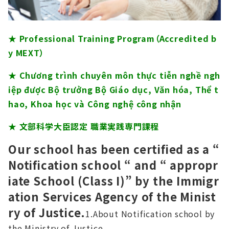
★ Professional Training Program（Accredited b
y MEXT）
★ Chương trình chuyên môn thực tiễn nghề ngh
iệp được Bộ trưởng Bộ Giáo dục, Văn hóa, Thể t
hao, Khoa học và Công nghệ công nhận
★ 文部科学⼤⾂認定 職業実践専⾨課程
Our school has been certified as a “
Notification school “ and “ appropr
iate School (Class I)” by the Immigr
ation Services Agency of the Minist
ry of Justice.
1.About Notification school by
the Ministry of Justice