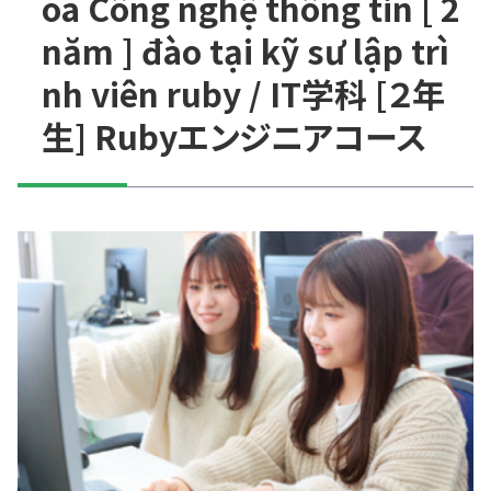
oa Công nghệ thông tin [ 2
năm ] đào tại kỹ sư lập trì
nh viên ruby / IT学科 [２年
生] Rubyエンジニアコース