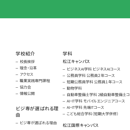
学校紹介
学科
松江キャンパス
校長挨拶
理念・沿革
ビジネスAI学科 ビジネスAIコース
アクセス
公務員学科 公務員２年コース
職業実践専門課程
短期公務員学科 公務員１年コース
協力会
動物学科
情報公開
自動車整備士学科 2級自動車整備士コ
AI・IT学科 モバイルエンジニアコース
AI・IT学科 先端ITコース
ビジ専が選ばれる理
こども総合学科（短期大学併修）
由
ビジ専が選ばれる理由
松江国際キャンパス