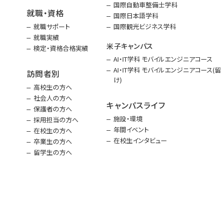
国際自動車整備士学科
就職・資格
国際日本語学科
就職サポート
国際観光ビジネス学科
就職実績
米子キャンパス
検定・資格合格実績
AI・IT学科 モバイルエンジニアコース
AI・IT学科 モバイルエンジニアコース(
訪問者別
け)
高校生の方へ
社会人の方へ
キャンパスライフ
保護者の方へ
施設・環境
採用担当の方へ
年間イベント
在校生の方へ
在校生インタビュー
卒業生の方へ
留学生の方へ