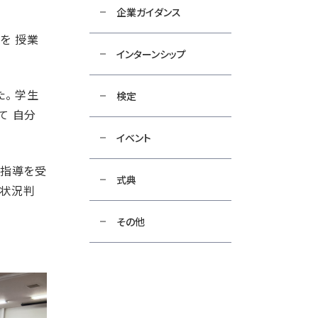
企業ガイダンス
を 授業
インターンシップ
。 学生
検定
て 自分
イベント
な指導を受
式典
や状況判
その他