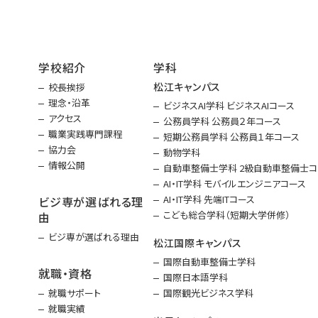
学校紹介
学科
松江キャンパス
校長挨拶
理念・沿革
ビジネスAI学科 ビジネスAIコース
アクセス
公務員学科 公務員２年コース
職業実践専門課程
短期公務員学科 公務員１年コース
協力会
動物学科
情報公開
自動車整備士学科 2級自動車整備士コ
AI・IT学科 モバイルエンジニアコース
AI・IT学科 先端ITコース
ビジ専が選ばれる理
こども総合学科（短期大学併修）
由
ビジ専が選ばれる理由
松江国際キャンパス
国際自動車整備士学科
就職・資格
国際日本語学科
就職サポート
国際観光ビジネス学科
就職実績